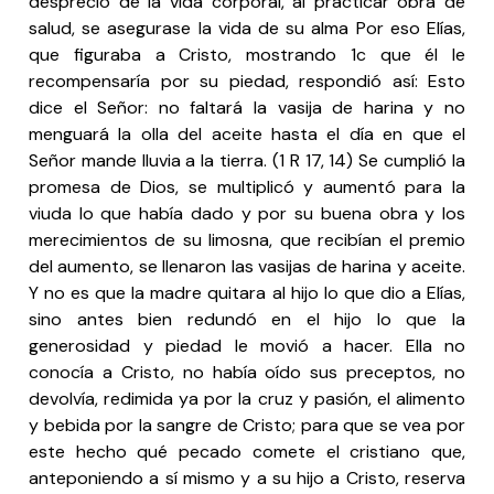
desprecio de la vida corporal, al practicar obra de
salud, se asegurase la vida de su alma Por eso Elías,
que figuraba a Cristo, mostrando 1c que él le
recompensaría por su piedad, respondió así: Esto
dice el Señor: no faltará la vasija de harina y no
menguará la olla del aceite hasta el día en que el
Señor mande lluvia a la tierra. (1 R 17, 14) Se cumplió la
promesa de Dios, se multiplicó y aumentó para la
viuda lo que había dado y por su buena obra y los
merecimientos de su limosna, que recibían el premio
del aumento, se llenaron las vasijas de harina y aceite.
Y no es que la madre quitara al hijo lo que dio a Elías,
sino antes bien redundó en el hijo lo que la
generosidad y piedad le movió a hacer. Ella no
conocía a Cristo, no había oído sus preceptos, no
devolvía, redimida ya por la cruz y pasión, el alimento
y bebida por la sangre de Cristo; para que se vea por
este hecho qué pecado comete el cristiano que,
anteponiendo a sí mismo y a su hijo a Cristo, reserva