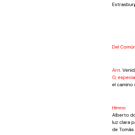
Estrasburg
Del Común
Ant.
Venid,
O, especia
el camino 
Himno
Alberto do
luz clara p
de Tomás 