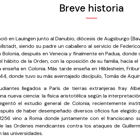
Breve historia
ció en Lauingen junto al Danubio, diócesis de Augsburgo (Bavi
gollstadt, siendo su padre un caballero al servicio de Federico I
n Bolonia, después en Venecia y finalmente en Padua, donde 
 el hábito de la Orden, con la oposición de su familia, hacia el
a enseña en Colonia. Más tarde enseña en Hlildesheim, Fribu
244, donde tuvo su más aventajado discípulo, Tomás de Aquin
udiantes llegados a París de tierras extranjeras fray Albe
una nueva ciencia: la física aristotélica según la interpretaci
egentó el estudio general de Colonia, recientemente institu
spués de haber desempeñado diversos oficios fue elegido p
 1256 vino a Roma donde juntamente con el franciscano s
e las Ordenes mendicantes contra los ataques de Guiller
 las universidades.