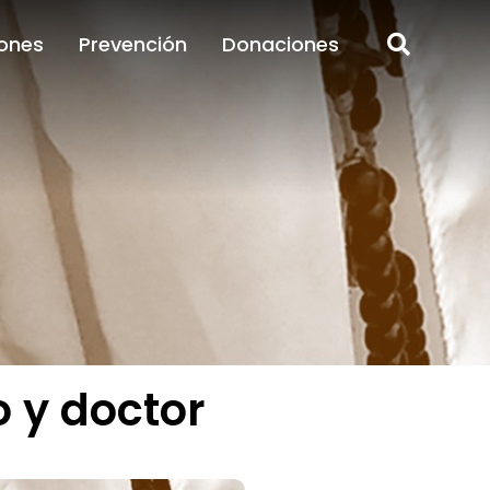
ones
Prevención
Donaciones
ones
Prevención
Donaciones
 y doctor