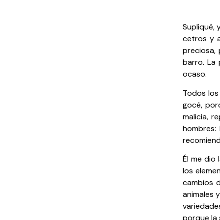
Supliqué, 
cetros y 
preciosa, 
barro. La 
ocaso.
Todos los 
gocé, por
malicia, 
hombres: 
recomiend
Él me dio 
los elemen
cambios de
animales y
variedades
porque la 