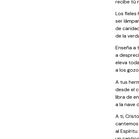
recibe tú 
Los fieles
ser lámpara
de caridad
de la verd
Enseña a t
a despreci
eleva tod
a los gozo
A tus her
desde el c
libra de e
a la nave 
A ti, Crist
cantemos 
al Espíritu
un cantic