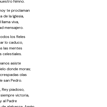
nuestro himno.
 hoy te proclaman
 de la Iglesia,
 llama viva,
ad mensajero.
odos los fieles
ar lo caduco,
as las mentes
s celestiales.
manos asiste
ielo donde moras;
ncrespadas olas
de san Pedro.
o, Rey piadoso,
siempre victoria,
 y al Padre
o de alabanza. Amén,