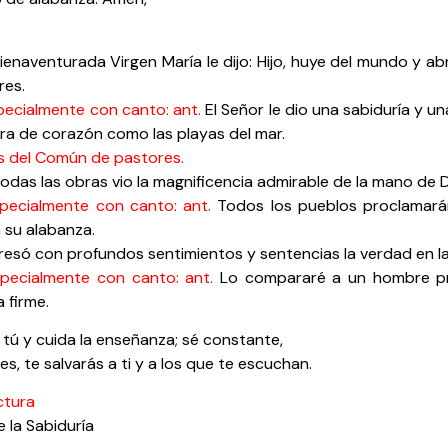
enaventurada Virgen María le dijo: Hijo, huye del mundo y abra
res.
pecialmente con canto: ant.
El Señor le dio una sabiduría y u
ra de corazón como las playas del mar.
s del Común de pastores.
odas las obras vio la magnificencia admirable de la mano de D
specialmente con canto: ant.
Todos los pueblos proclamarán
 su alabanza.
esó con profundos sentimientos y sentencias la verdad en la
specialmente con canto: ant.
Lo compararé a un hombre pr
 firme.
tú y cuida la enseñanza; sé constante,
es, te salvarás a ti y a los que te escuchan.
ctura
 libro de la Sabidurí