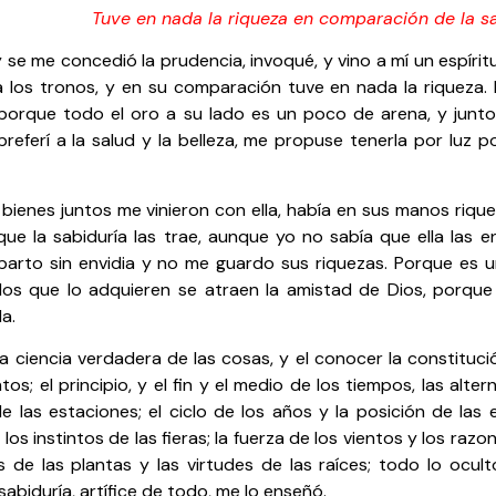
Tuve en nada la riqueza en comparación de la s
y se me concedió la prudencia, invoqué, y vino a mí un espíritu
a los tronos, y en su comparación tuve en nada la riqueza. 
porque todo el oro a su lado es un poco de arena, y junto a
preferí a la salud y la belleza, me propuse tenerla por luz 
bienes juntos me vinieron con ella, había en sus manos riqu
que la sabiduría las trae, aunque yo no sabía que ella las 
reparto sin envidia y no me guardo sus riquezas. Porque es 
los que lo adquieren se atraen la amistad de Dios, porque
a.
la ciencia verdadera de las cosas, y el conocer la constituci
tos; el principio, y el fin y el medio de los tiempos, las alter
 las estaciones; el ciclo de los años y la posición de las es
 los instintos de las fieras; la fuerza de los vientos y los ra
 de las plantas y las virtudes de las raíces; todo lo ocult
sabiduría, artífice de todo, me lo enseñó.