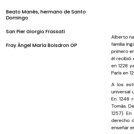
Beato Manés, hermano de Santo
Domingo
San Pier Giorgio Frassati
Alberto na
familia In
Fray Ángel María Boisdron OP
primero e
él recibió
en 1228 y
París en 1
A los est
universal 
En 1248 r
Tomás. De
1257). En
derecho d
enseñar en