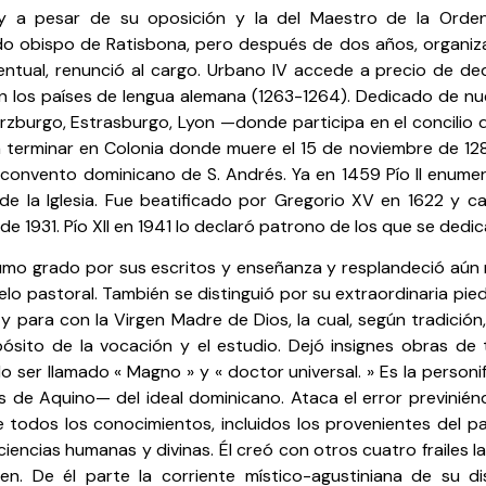
 y a pesar de su oposición y la del Maestro de la Ord
o obispo de Ratisbona, pero después de dos años, organiza
entual, renunció al cargo. Urbano IV accede a precio de ded
n los países de lengua alemana (1263-1264). Dedicado de nu
urzburgo, Estrasburgo, Lyon —donde participa en el concilio
ra terminar en Colonia donde muere el 15 de noviembre de 12
l convento dominicano de S. Andrés. Ya en 1459 Pío II enume
de la Iglesia. Fue beatificado por Gregorio XV en 1622 y ca
de 1931. Pío XII en 1941 lo declaró patrono de los que se dedic
sumo grado por sus escritos y enseñanza y resplandeció aún 
elo pastoral. También se distinguió por su extraordinaria pie
 y para con la Virgen Madre de Dios, la cual, según tradición
pósito de la vocación y el estudio. Dejó insignes obras de 
 ser llamado « Magno » y « doctor universal. » Es la person
 de Aquino— del ideal dominicano. Ataca el error previniénd
de todos los conocimientos, incluidos los provenientes del 
ciencias humanas y divinas. Él creó con otros cuatro frailes la
en. De él parte la corriente místico-agustiniana de su dis