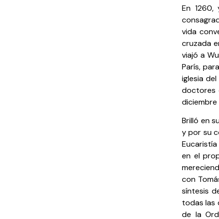
En 1260,
consagrad
vida conv
cruzada e
viajó a W
París, pa
iglesia de
doctores 
diciembre 
Brilló en 
y por su c
Eucaristía
en el pro
mereciendo
con Tomás
síntesis 
todas las 
de la Ord