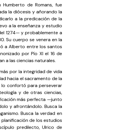
en Humberto de Romans, fue
da la diócesis y añorando la
icarlo a la predicación de la
evo a la enseñanza y estudio
 del 1274— y probablemente a
80. Su cuerpo se venera en la
ró a Alberto entre los santos
nonizado por Pío XI el 16 de
an a las ciencias naturales.
más por la integridad de vida
dad hacia el sacramento de la
, lo confortó para perseverar
teología y de otras ciencias,
ificación más perfecta —junto
olo y afrontándolo. Busca la
paganismo. Busca la verdad en
 planificación de los estudios
cípulo predilecto, Ulrico de