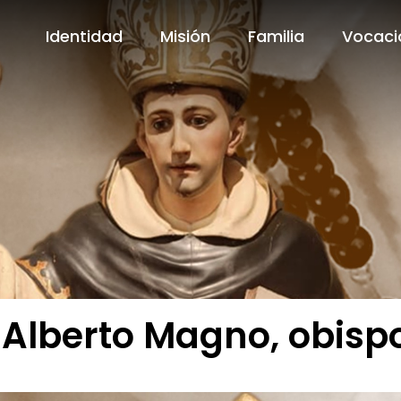
Identidad
Misión
Familia
Vocaci
Identidad
Misión
Familia
Vocaci
Alberto Magno, obispo