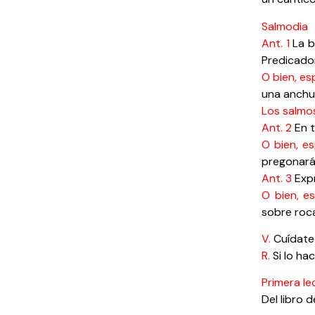
Salmodia
Ant. 1
La bi
Predicado
O bien, es
una anchu
Los salmo
Ant. 2
En t
O bien, e
pregonará
Ant. 3
Expr
O bien, e
sobre roca
V.
Cuídate 
R.
Si lo hac
Primera le
Del