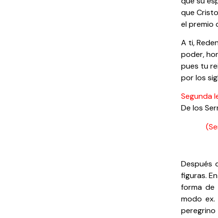
que su es
que Cristo
el premio 
A ti, Reden
poder, hon
pues tu re
por los sig
Segunda l
De los Ser
(Se
Después d
figuras. E
forma de 
modo ex. 
peregrino 