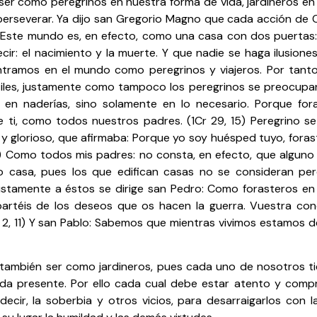
er como peregrinos en nuestra forma de vida, jardineros en
perseverar. Ya dijo san Gregorio Magno que cada acción de 
 Este mundo es, en efecto, como una casa con dos puertas:
decir: el nacimiento y la muerte. Y que nadie se haga ilusio
tramos en el mundo como peregrinos y viajeros. Por tan
tiles, justamente como tampoco los peregrinos se preocupan 
an en naderías, sino solamente en lo necesario. Porque f
e ti, como todos nuestros padres. (1Cr 29, 15) Peregrino se
y glorioso, que afirmaba: Porque yo soy huésped tuyo, fora
13) Como todos mis padres: no consta, en efecto, que alguno
o casa, pues los que edifican casas no se consideran per
stamente a éstos se dirige san Pedro: Como forasteros en
artéis de los deseos que os hacen la guerra. Vuestra cond
 2, 11) Y san Pablo: Sabemos que mientras vivimos estamos de
ambién ser como jardineros, pues cada uno de nosotros ti
 vida presente. Por ello cada cual debe estar atento y comp
decir, la soberbia y otros vicios, para desarraigarlos con 