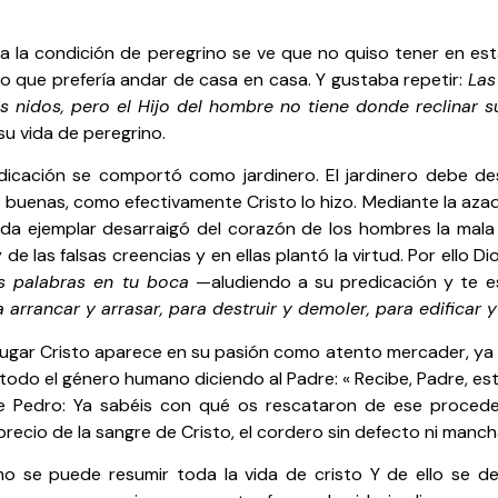
 la condición de peregrino se ve que no quiso tener en esta 
no que prefería andar de casa en casa. Y gustaba repetir:
Las
os nidos, pero el Hijo del hombre no tiene donde reclinar s
su vida de peregrino.
dicación se comportó como jardinero. El jardinero debe des
s buenas, como efectivamente Cristo lo hizo. Mediante la aza
ida ejemplar desarraigó del corazón de los hombres la mala 
de las falsas creencias y en ellas plantó la virtud. Por ello D
s palabras en tu boca
—aludiendo a su predicación y te 
 arrancar y arrasar, para destruir y demoler, para edificar y
lugar Cristo aparece en su pasión como atento mercader, ya 
todo el género humano diciendo al Padre: « Recibe, Padre, es
e Pedro: Ya sabéis con qué os rescataron de ese proceder 
precio de la sangre de Cristo, el cordero sin defecto ni mancha. 
o se puede resumir toda la vida de cristo Y de ello se 