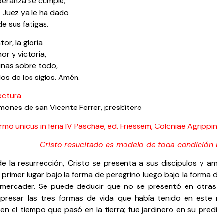
peranza se cumple,
 Juez ya le ha dado
de sus fatigas.
tor, la gloria
or y victoria,
inas sobre todo,
los de los siglos. Amén.
ectura
mones de san Vicente Ferrer, presbítero
rmo unicus in feria IV Paschae, ed. Friessem, Coloniae Agripp
Cristo resucitado es modelo de toda condición
e la resurrección, Cristo se presenta a sus discípulos y a
n primer lugar bajo la forma de peregrino luego bajo la forma d
mercader. Se puede deducir que no se presentó en otras
presar las tres formas de vida que había tenido en este 
en el tiempo que pasó en la tierra; fue jardinero en su pre