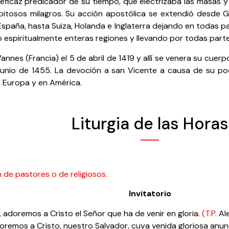
 eficaz predicador de su tiempo, que electrizaba las masas 
pitosos milagros. Su acción apostólica se extendió desde 
spaña, hasta Suiza, Holanda e Inglaterra dejando en todas p
espiritualmente enteras regiones y llevando por todas partes
annes (Francia) el 5 de abril de 1419 y allí se venera su cuer
de junio de 1455. La devoción a san Vicente a causa de su p
n Europa y en América.
Liturgia de las Horas
de pastores o de religiosos.
Invitatorio
 adoremos a Cristo el Señor que ha de venir en gloria.
(T.P.
Al
remos a Cristo, nuestro Salvador, cuya venida gloriosa anun