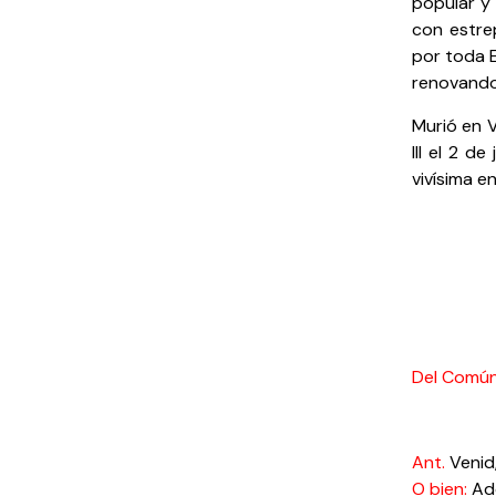
popular y
con estre
por toda E
renovando 
Murió en V
III el 2 
vivísima e
Del Común 
Ant.
Venid,
O bien:
Ado