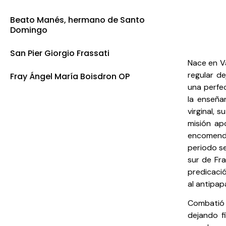
Beato Manés, hermano de Santo
Domingo
San Pier Giorgio Frassati
Nace en Va
regular de
Fray Ángel María Boisdron OP
una perfe
la enseña
virginal, 
misión ap
encomenda
periodo se
sur de Fra
predicació
al antipap
Combatió 
dejando f