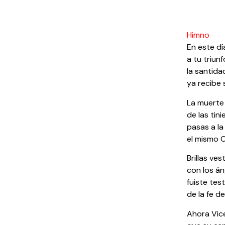
Himno
En este dí
a tu triunf
la santida
ya recibe 
La muerte 
de las tin
pasas a la 
el mismo C
Brillas ves
con los án
fuiste tes
de la fe d
Ahora Vic