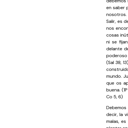
debemos s
en saber 
nosotros.
Salir, es 
nos encon
cosas inú
ni se fij
delante d
poderoso 
(Sal 38, 
construid
mundo. Ju
que os ap
buena. (1P
Co 5, 6)
Debemos t
decir, la
malas, es 