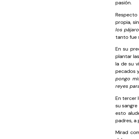
pasión.
Respecto a
propia, si
los pájar
tanto fue 
En su pre
plantar la
la de su v
pecados y 
pongo mi
reyes para
En tercer 
su sangre 
esto alud
padres, a 
Mirad com