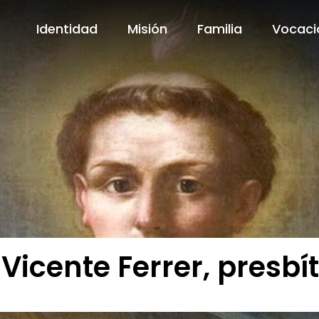
Identidad
Misión
Familia
Vocaci
Identidad
Misión
Familia
Vocaci
Vicente Ferrer, presbí