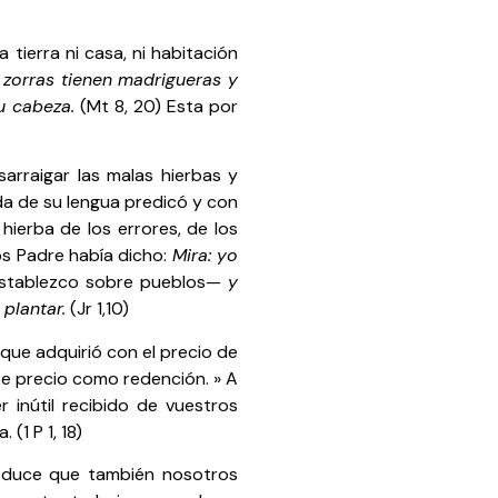
tierra ni casa, ni habitación
 zorras tienen madrigueras y
u cabeza.
(Mt 8, 20) Esta por
arraigar las malas hierbas y
da de su lengua predicó y con
hierba de los errores, de los
ios Padre había dicho:
Mira: yo
establezco sobre pueblos—
y
 plantar.
(Jr 1,10)
que adquirió con el precio de
te precio como redención. » A
inútil recibido de vuestros
(1 P 1, 18)
deduce que también nosotros