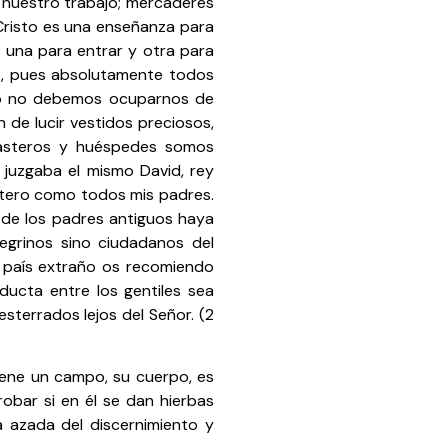
 nuestro trabajo; mercaderes
Cristo es una enseñanza para
 una para entrar y otra para
nes, pues absolutamente todos
to no debemos ocuparnos de
de lucir vestidos preciosos,
orasteros y huéspedes somos
 juzgaba el mismo David, rey
stero como todos mis padres.
 de los padres antiguos haya
egrinos sino ciudadanos del
 país extraño os recomiendo
ucta entre los gentiles sea
sterrados lejos del Señor. (2
ene un campo, su cuerpo, es
robar si en él se dan hierbas
la azada del discernimiento y