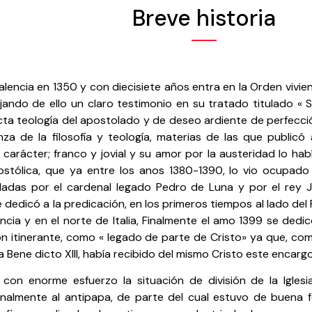
Breve historia
lencia en 1350 y con diecisiete años entra en la Orden vivien
jando de ello un claro testimonio en su tratado titulado « So
cta teología del apostolado y de deseo ardiente de perfecci
nza de la filosofía y teología, materias de las que publicó
su carácter; franco y jovial y su amor por la austeridad lo h
ostólica, que ya entre los anos 1380-1390, lo vio ocupado
das por el cardenal legado Pedro de Luna y por el rey J
 dedicó a la predicación, en los primeros tiempos al lado del 
ncia y en el norte de Italia, Finalmente el amo 1399 se dedic
n itinerante, como « legado de parte de Cristo» ya que, com
a Bene dicto XIII, había recibido del mismo Cristo este encargo
con enorme esfuerzo la situación de división de la Iglesi
inalmente al antipapa, de parte del cual estuvo de buena 