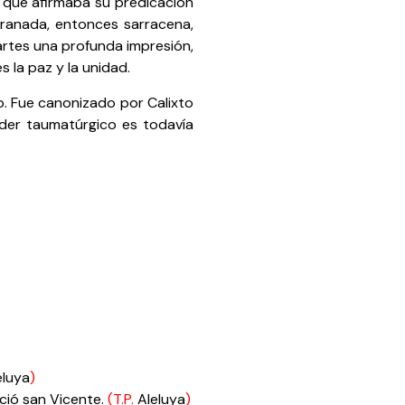
y que afirmaba su predicación
Granada, entonces sarracena,
artes una profunda impresión,
 la paz y la unidad.
po. Fue canonizado por Calixto
oder taumatúrgico es todavía
eluya
)
ció san Vicente.
(T.P.
Aleluya
)