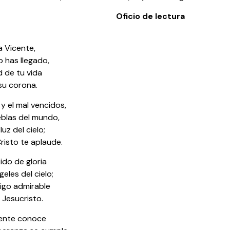
Oficio de lectura
a Vicente,
o has llegado,
d de tu vida
su corona.
y el mal vencidos,
ieblas del mundo,
luz del cielo;
risto te aplaude.
tido de gloria
geles del cielo;
tigo admirable
e Jesucristo.
ente conoce