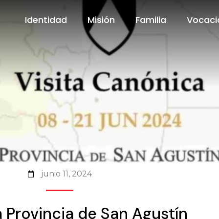
Identidad
Misión
Familia
Vocaci
Identidad
Misión
Familia
Vocaci
junio 11, 2024
la Provincia de San Agustín