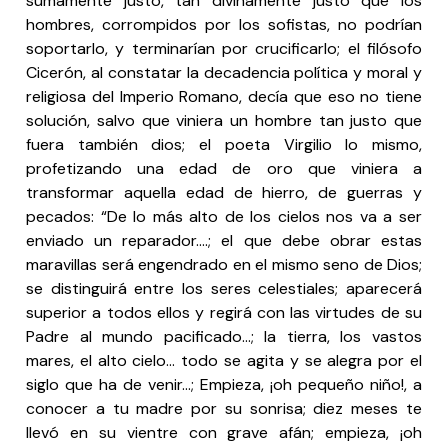
sumamente justo, tan divinamente justo que los
hombres, corrompidos por los sofistas, no podrían
soportarlo, y terminarían por crucificarlo; el filósofo
Cicerón, al constatar la decadencia política y moral y
religiosa del Imperio Romano, decía que eso no tiene
solución, salvo que viniera un hombre tan justo que
fuera también dios; el poeta Virgilio lo mismo,
profetizando una edad de oro que viniera a
transformar aquella edad de hierro, de guerras y
pecados: “De lo más alto de los cielos nos va a ser
enviado un reparador….; el que debe obrar estas
maravillas será engendrado en el mismo seno de Dios;
se distinguirá entre los seres celestiales; aparecerá
superior a todos ellos y regirá con las virtudes de su
Padre al mundo pacificado…; la tierra, los vastos
mares, el alto cielo… todo se agita y se alegra por el
siglo que ha de venir…; Empieza, ¡oh pequeño niño!, a
conocer a tu madre por su sonrisa; diez meses te
llevó en su vientre con grave afán; empieza, ¡oh