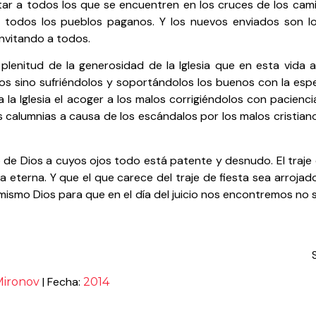
tar a todos los que se encuentren en los cruces de los camin
e todos los pueblos paganos. Y los nuevos enviados son l
invitando a todos.
plenitud de la generosidad de la Iglesia que en esta vida 
alos sino sufriéndolos y soportándolos los buenos con la es
la Iglesia el acoger a los malos corrigiéndolos con pacienc
calumnias a causa de los escándalos por los malos cristianos
io de Dios a cuyos ojos todo está patente y desnudo. El traje 
da eterna. Y que el que carece del traje de fiesta sea arrojad
mismo Dios para que en el día del juicio nos encontremos no 
| Fecha:
Mironov
2014