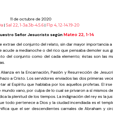
11 de octubre de 2020
|
|
0a
Sal
22, 1-3a.3b-4.5.6
Flp 4, 12-14.19-20
nuestro Señor Jesucristo según
Mateo 22, 1-14
extrae del conjunto del relato, sin dar mayor importancia a
 que acude a medianoche o del rico que pensaba demoler sus 
anto del conjunto como del cada elemento; éstas son las m
as.
Alianza en la Encarnación, Pasión y Resurrección de Jesucris
rechazo a Cristo. Los servidores enviados las dos primeras ve
ar al Espíritu que hablaba por los aquellos profetas. El ir
e mundo vano, por culpa de lo cual se privaron a sí mismos de 
 la plenitud de los tiempos. La indignación del rey es la just
que todo pertenece a Dios y la ciudad incendiada es el templ
gnifica que el ser descendientes carnales de Abraham y ci