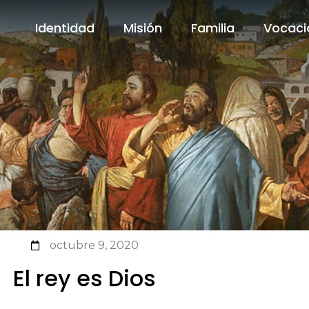
Identidad
Misión
Familia
Vocaci
Identidad
Misión
Familia
Vocaci
octubre 9, 2020
El rey es Dios