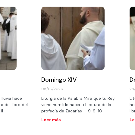
Domingo XIV
D
05/07/2026
28
 lluvia hace
Liturgia de la Palabra Mira que tu Rey
Li
a del libro del
viene humilde hacia ti Lectura de la
ho
0-11
profecía de Zacarías 9, 9-10
li
Leer más
Le