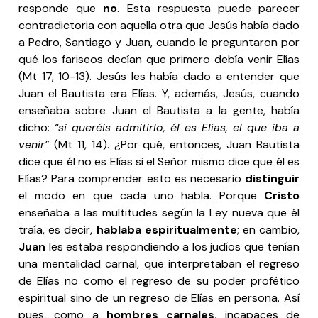
responde que
no
. Esta respuesta puede parecer
contradictoria con aquella otra que Jesús había dado
a Pedro, Santiago y Juan, cuando le preguntaron por
qué los fariseos decían que primero debía venir Elías
(Mt 17, 10-13). Jesús les había dado a entender que
Juan el Bautista era Elías. Y, además, Jesús, cuando
enseñaba sobre Juan el Bautista a la gente, había
dicho:
“si queréis admitirlo, él es Elías, el que iba a
venir”
(Mt 11, 14). ¿Por qué, entonces, Juan Bautista
dice que él no es Elías si el Señor mismo dice que él es
Elías? Para comprender esto es necesario
distinguir
el modo en que cada uno habla. Porque
Cristo
enseñaba a las multitudes según la Ley nueva que él
traía, es decir,
hablaba espiritualmente
; en cambio,
Juan
les estaba respondiendo a los judíos que tenían
una mentalidad carnal, que interpretaban el regreso
de Elías no como el regreso de su poder profético
espiritual sino de un regreso de Elías en persona. Así
pues, como a
hombres carnales
, incapaces de