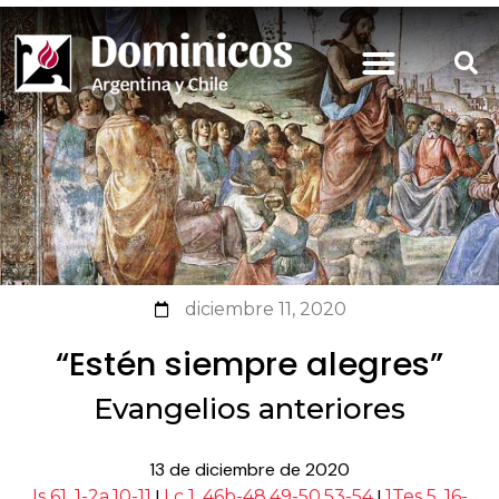
diciembre 11, 2020
“Estén siempre alegres”
Evangelios anteriores
13 de diciembre de 2020
|
|
Is 61, 1-2a.10-11
Lc 1, 46b-48.49-50.53-54
1Tes 5, 16-