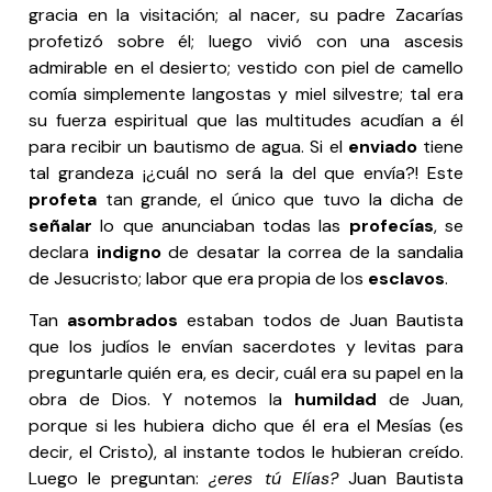
gracia en la visitación; al nacer, su padre Zacarías
profetizó sobre él; luego vivió con una ascesis
admirable en el desierto; vestido con piel de camello
comía simplemente langostas y miel silvestre; tal era
su fuerza espiritual que las multitudes acudían a él
para recibir un bautismo de agua. Si el
enviado
tiene
tal grandeza ¡¿cuál no será la del que envía?! Este
profeta
tan grande, el único que tuvo la dicha de
señalar
lo que anunciaban todas las
profecías
, se
declara
indigno
de desatar la correa de la sandalia
de Jesucristo; labor que era propia de los
esclavos
.
Tan
asombrados
estaban todos de Juan Bautista
que los judíos le envían sacerdotes y levitas para
preguntarle quién era, es decir, cuál era su papel en la
obra de Dios. Y notemos la
humildad
de Juan,
porque si les hubiera dicho que él era el Mesías (es
decir, el Cristo), al instante todos le hubieran creído.
Luego le preguntan:
¿eres tú Elías?
Juan Bautista