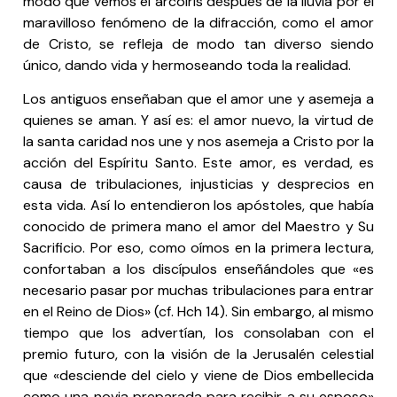
modo que vemos el arcoíris después de la lluvia por el
maravilloso fenómeno de la difracción, como el amor
de Cristo, se refleja de modo tan diverso siendo
único, dando vida y hermoseando toda la realidad.
Los antiguos enseñaban que el amor une y asemeja a
quienes se aman. Y así es: el amor nuevo, la virtud de
la santa caridad nos une y nos asemeja a Cristo por la
acción del Espíritu Santo. Este amor, es verdad, es
causa de tribulaciones, injusticias y desprecios en
esta vida. Así lo entendieron los apóstoles, que había
conocido de primera mano el amor del Maestro y Su
Sacrificio. Por eso, como oímos en la primera lectura,
confortaban a los discípulos enseñándoles que «es
necesario pasar por muchas tribulaciones para entrar
en el Reino de Dios» (cf. Hch 14). Sin embargo, al mismo
tiempo que los advertían, los consolaban con el
premio futuro, con la visión de la Jerusalén celestial
que «desciende del cielo y viene de Dios embellecida
como una novia preparada para recibir a su esposo»