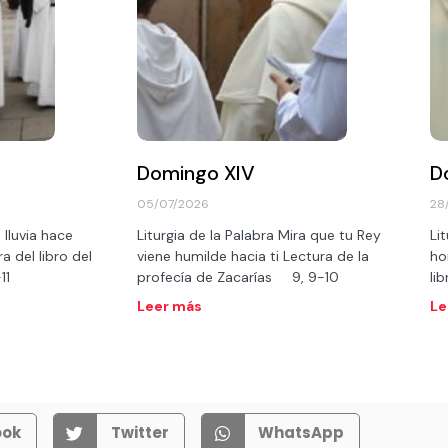
Domingo XIV
D
05/07/2026
28
 lluvia hace
Liturgia de la Palabra Mira que tu Rey
Li
a del libro del
viene humilde hacia ti Lectura de la
ho
0-11
profecía de Zacarías 9, 9-10
li
Leer más
Le
ook
Twitter
WhatsApp