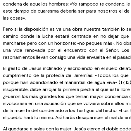
condena de aquellos hombres: «Yo tampoco te condeno, le di
este tiempo de cuaresma debería ser para nosotros el de 
las cosas».
Pero si la disposición es ya una obra nuestra también lo 
camino donde la lucha estará centrada en no dejar que e
marcharse pero con un horizonte: «no peques más». No obstan
una vida renovada por el encuentro con el Señor. Los 
razonamientos llevan consigo una vida envuelta en el pasado
El gesto de Jesús inclinado y escribiendo en el suelo delat
cumplimiento de la profecía de Jeremías: «Todos los que
porque han abandonado el manantial de agua viva» (17,13).
insuperable, debe arrojar la primera piedra el que esté lib
¿Fueron los más grandes los que tenían mayor conciencia de
involucrase en una acusación que se volviera sobre ellos m
de la muerte del condenado a los testigos del hecho: «Los 
el pueblo hará lo mismo. Así harás desaparecer el mal de ent
Al quedarse a solas con la mujer, Jesús ejerce el doble poder