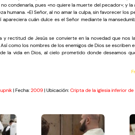
l no condenarla, pues «no quiere la muerte del pecador»; y l
za humana. «El Señor, al no amar la culpa, sin favorecer los
sí apareciera cuán dulce es el Señor mediante la mansedum
a y rectitud de Jesús se convierte en la novedad que nos l
. Así como los nombres de los enemigos de Dios se escriben en 
ra de la vida en Dios, al cielo prometido donde deseamos 
F
Rupnik
| Fecha:
2009
| Ubicación:
Cripta de la iglesia inferior de