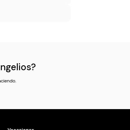
angelios?
aciendo.
Vocaciones