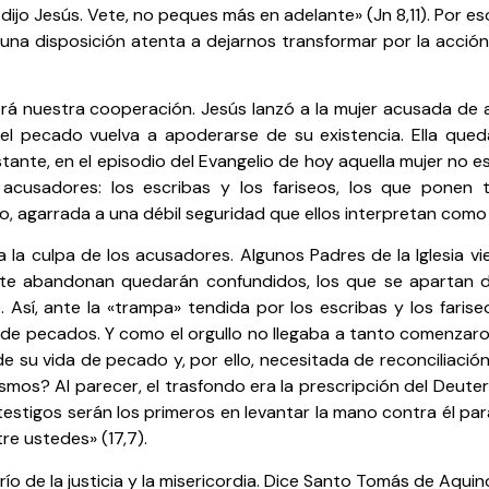
jo Jesús. Vete, no peques más en adelante» (Jn 8,11). Por es
una disposición atenta a dejarnos transformar por la acció
será nuestra cooperación. Jesús lanzó a la mujer acusada de
l pecado vuelva a apoderarse de su existencia. Ella qued
te, en el episodio del Evangelio de hoy aquella mujer no es 
acusadores: los escribas y los fariseos, los que ponen
, agarrada a una débil seguridad que ellos interpretan como 
a la culpa de los acusadores. Algunos Padres de la Iglesia vi
 te abandonan quedarán confundidos, los que se apartan de 
 Así, ante la «trampa» tendida por los escribas y los farise
re de pecados. Y como el orgullo no llegaba a tanto comenzar
 su vida de pecado y, por ello, necesitada de reconciliació
ismos? Al parecer, el trasfondo era la prescripción del Deu
testigos serán los primeros en levantar la mano contra él pa
re ustedes» (17,7).
ío de la justicia y la misericordia. Dice Santo Tomás de Aquino