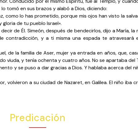
ñor. Conducido por el mismo Espíritu, fue al Templo, y cuando
n lo tomó en sus brazos y alabó a Dios, diciendo:
, como lo has prometido, porque mis ojos han visto la salv
 gloria de tu pueblo Israel».
ir de Él. Simeón, después de bendecirlos, dijo a María, la 
de contradicción, y a ti misma una espada te atravesará e
l, de la familia de Aser, mujer ya entrada en años, que, cas
o viuda, y tenía ochenta y cuatro años. No se apartaba del T
nto y se puso a dar gracias a Dios. Y hablaba acerca del ni
olvieron a su ciudad de Nazaret, en Galilea. El niño iba cre
Predicación