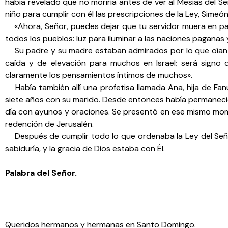
había revelado que no moriría antes de ver al Mesías del Se
niño para cumplir con él las prescripciones de la Ley, Simeó
«Ahora, Señor, puedes dejar que tu servidor muera en paz
todos los pueblos: luz para iluminar a las naciones paganas y
Su padre y su madre estaban admirados por lo que oían dec
caída y de elevación para muchos en Israel; será signo 
claramente los pensamientos íntimos de muchos».
Había también allí una profetisa llamada Ana, hija de Fanue
siete años con su marido. Desde entonces había permanecid
día con ayunos y oraciones. Se presentó en ese mismo mome
redención de Jerusalén.
Después de cumplir todo lo que ordenaba la Ley del Señor, v
sabiduría, y la gracia de Dios estaba con Él.
Palabra del Señor.
Queridos hermanos y hermanas en Santo Domingo.