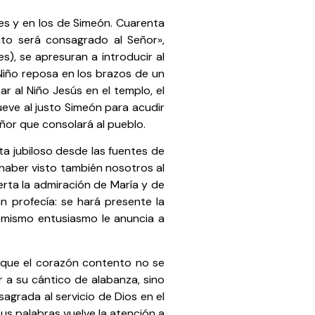
res y en los de Simeón. Cuarenta
to será consagrado al Señor»,
s), se apresuran a introducir al
 Niño reposa en los brazos de un
r al Niño Jesús en el templo, el
ueve al justo Simeón para acudir
eñor que consolará al pueblo.
ta jubiloso desde las fuentes de
e haber visto también nosotros al
erta la admiración de María y de
 profecía: se hará presente la
l mismo entusiasmo le anuncia a
r que el corazón contento no se
r a su cántico de alabanza, sino
sagrada al servicio de Dios en el
sus palabras vuelve la atención a