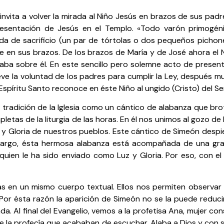
 invita a volver la mirada al Niño Jesús en brazos de sus pad
resentación de Jesús en el Templo. «Todo varón primogéni
da de sacrificio (un par de tórtolas o dos pequeños pichone
be en sus brazos. De los brazos de María y de José ahora el
ba sobre él. En este sencillo pero solemne acto de presenta
eve la voluntad de los padres para cumplir la Ley, después m
 Espíritu Santo reconoce en éste Niño al ungido (Cristo) del S
 tradición de la Iglesia como un cántico de alabanza que bro
letas de la liturgia de las horas. En él nos unimos al gozo d
 y Gloria de nuestros pueblos. Este cántico de Simeón despi
mbargo, ésta hermosa alabanza está acompañada de una gran
quien le ha sido enviado como Luz y Gloria. Por eso, con e
das en un mismo cuerpo textual. Ellos nos permiten observa
 Por ésta razón la aparición de Simeón no se la puede reduci
a. Al final del Evangelio, vemos a la profetisa Ana, mujer con
 de la profecía que acababan de escuchar. Alaba a Dios y con 