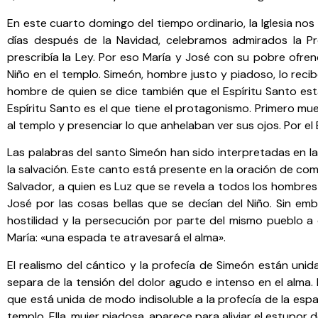
En este cuarto domingo del tiempo ordinario, la Iglesia nos
días después de la Navidad, celebramos admirados la P
prescribía la Ley. Por eso María y José con su pobre ofren
Niño en el templo. Simeón, hombre justo y piadoso, lo reci
hombre de quien se dice también que el Espíritu Santo esta
Espíritu Santo es el que tiene el protagonismo. Primero mu
al templo y presenciar lo que anhelaban ver sus ojos. Por el
Las palabras del santo Simeón han sido interpretadas en la
la salvación. Este canto está presente en la oración de comp
Salvador, a quien es Luz que se revela a todos los hombres
José por las cosas bellas que se decían del Niño. Sin e
hostilidad y la persecución por parte del mismo pueblo a 
María: «una espada te atravesará el alma».
El realismo del cántico y la profecía de Simeón están uni
separa de la tensión del dolor agudo e intenso en el alma.
que está unida de modo indisoluble a la profecía de la espad
templo. Ella, mujer piadosa, aparece para aliviar el estupor