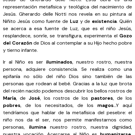
representación metafísica y teológica del nacimiento de
Jesús. Gherardo delle Notti nos revela en su pintura al
Niñito Jesús como fuente de
Luz
y de
existencia
. Quién
se acerca a esa fuente de Luz, que es el niño Jesús,
resplandece, sonríe, se transfigura, experimenta el
Gozo
del Corazón
de Dios al contemplar a su Hijo hecho pobre
y tierno infante.
Ir al Niño es ser
iluminados
, nuestro rostro, nuestra
persona, adquiere consistencia. Se realiza como una
epifanía no sólo del niño Dios sino también de las
personas que rodean al bebé. Gracias a la luz que brota
del recién nacido podemos descubrir los bellos rostros de
María
, de
José
, los rostros de los
pastores
, de los
pobres
, de los necesitados, de los
magos
…Y aquí
tendríamos que hablar de la metafísica del pesebre: el
niño nos da el ser, nos permite manifestarnos como
personas,
ilumina
nuestro rostro, nuestra dignidad,
nuestra vocación. Acercarse al Niño es
humanizarse
,