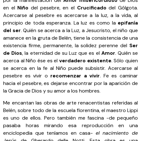
por la manifestación del
Amor misericordioso
de Dios
en el
Niño
del pesebre, en el
Crucificado
del Gólgota.
Acercarse al pesebre es acercarse a la luz, a la vida, al
principio de toda esperanza. La luz es como la
epifanía
del ser
. Quién se acerca a la Luz, a Jesucristo, el niño que
amanece en la gruta de Belén, tiene la consistencia de una
existencia firme, permanente, la solidez perenne del
Ser
de Dios
, la eternidad de su Luz que es el
Amor
. Quién se
acerca al Niño ése es el
verdadero existente
. Sólo quien
se acerca en la fe al Niño puede subsistir. Acercarse al
pesebre es vivir o
recomenzar a vivir
. Fe es caminar
hacia el pesebre, es dejarse encontrar por la aparición de
la Gracia de Dios y su amor a los hombres.
Me encantan las obras de arte renacentistas referidas al
Belén, sobre todo de la escuela florentina, el maestro Lippi
es uno de ellos. Pero también me fascina -de pequeño
pasaba horas mirando esa reproducción en una
enciclopedia que teníamos en casa-
el nacimiento de
Jesús
de Gherardo delle Notti. Esta obra es una