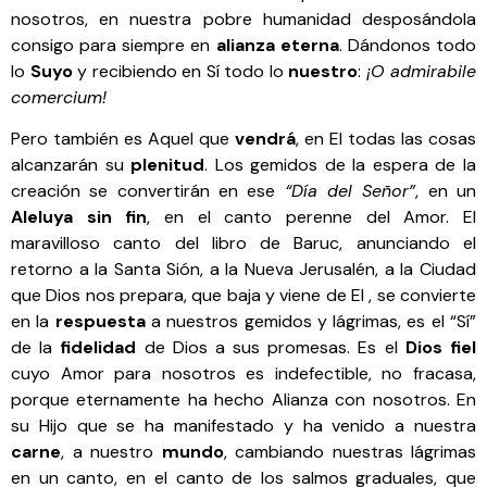
nosotros, en nuestra pobre humanidad desposándola
consigo para siempre en
alianza eterna
. Dándonos todo
lo
Suyo
y recibiendo en Sí todo lo
nuestro
:
¡O admirabile
comercium!
Pero también es Aquel que
vendrá
, en El todas las cosas
alcanzarán su
plenitud
. Los gemidos de la espera de la
creación se convertirán en ese
“Día del Señor”
, en un
Aleluya sin fin
, en el canto perenne del Amor. El
maravilloso canto del libro de Baruc, anunciando el
retorno a la Santa Sión, a la Nueva Jerusalén, a la Ciudad
que Dios nos prepara, que baja y viene de El , se convierte
en la
respuesta
a nuestros gemidos y lágrimas, es el “Sí”
de la
fidelidad
de Dios a sus promesas. Es el
Dios
fiel
cuyo Amor para nosotros es indefectible, no fracasa,
porque eternamente ha hecho Alianza con nosotros. En
su Hijo que se ha manifestado y ha venido a nuestra
carne
, a nuestro
mundo
, cambiando nuestras lágrimas
en un canto, en el canto de los salmos graduales, que