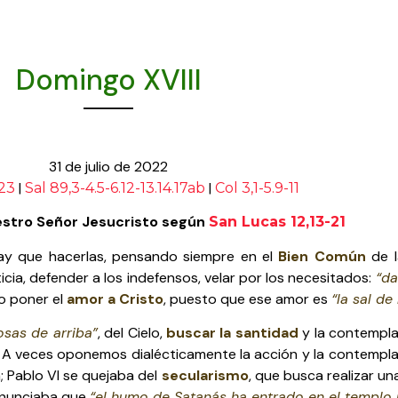
Domingo XVIII
31 de julio de 2022
|
|
-23
Sal 89,3-4.5-6.12-13.14.17ab
Col 3,1-5.9-11
estro Señor Jesucristo según
San Lucas 12,13-21
hay que hacerlas, pensando siempre en el
Bien Común
de l
icia, defender a los indefensos, velar por los necesitados:
“da
do poner el
amor a Cristo
, puesto que ese amor es
“la sal de
osas de arriba”
, del Cielo,
buscar la santidad
y la contemplac
o. A veces oponemos dialécticamente la acción y la contempl
 Pablo VI se quejaba del
secularismo
, que busca realizar un
 denunciaba que
“el humo de Satanás ha entrado en el templo 