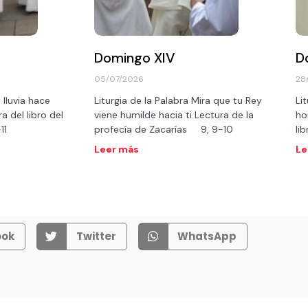
Domingo XIV
D
05/07/2026
28
 lluvia hace
Liturgia de la Palabra Mira que tu Rey
Li
a del libro del
viene humilde hacia ti Lectura de la
ho
0-11
profecía de Zacarías 9, 9-10
li
Leer más
Le
ook
Twitter
WhatsApp