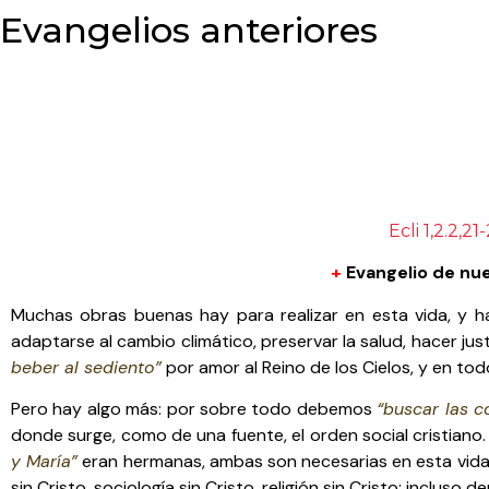
Evangelios anteriores
Ecli 1,2.2,21
+
Evangelio de nu
Muchas obras buenas hay para realizar en esta vida, y 
adaptarse al cambio climático, preservar la salud, hacer just
beber al sediento”
por amor al Reino de los Cielos, y en to
Pero hay algo más: por sobre todo debemos
“buscar las c
donde surge, como de una fuente, el orden social cristian
y María”
eran hermanas, ambas son necesarias en esta vida;
sin Cristo, sociología sin Cristo, religión sin Cristo; incluso