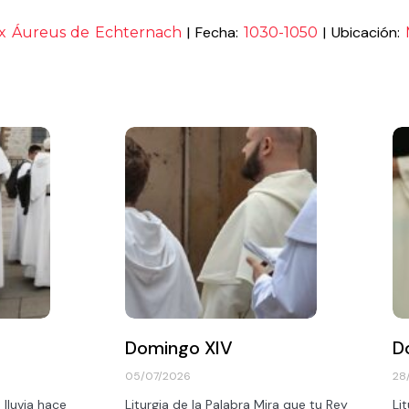
| Fecha:
| Ubicación:
x Áureus de Echternach
1030-1050
Domingo XIV
D
05/07/2026
28
 lluvia hace
Liturgia de la Palabra Mira que tu Rey
Li