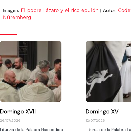
Imagen:
| Autor:
El pobre Lázaro y el rico epulón
Code
Núremberg
Domingo XVII
Domingo XV
26/07/2026
12/07/2026
Liturgia de la Palabra Has pedido
Liturgia de la Palabra La