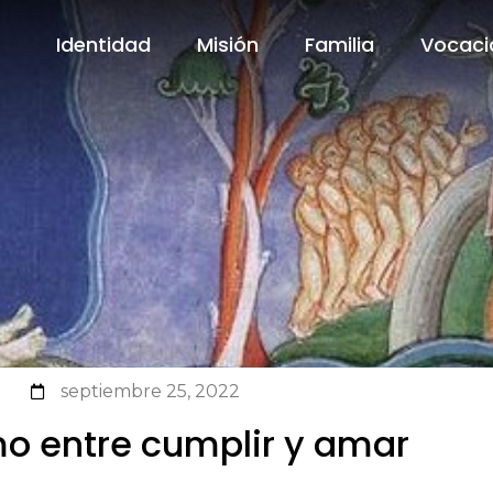
Identidad
Misión
Familia
Vocaci
Identidad
Misión
Familia
Vocaci
septiembre 25, 2022
mo entre cumplir y amar