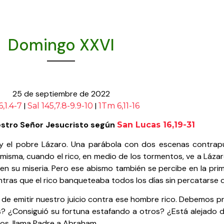
Domingo XXVI
25 de septiembre de 2022
|
|
,1.4-7
Sal 145,7.8-9.9-10
1Tm 6,11-16
estro Señor Jesucristo según
San Lucas 16,19-31
 y el pobre Lázaro. Una parábola con dos escenas contrap
a misma, cuando el rico, en medio de los tormentos, ve a Láza
en su miseria. Pero ese abismo también se percibe en la prim
ntras que el rico banqueteaba todos los días sin percatarse d
de emitir nuestro juicio contra ese hombre rico. Debemos p
s? ¿Consiguió su fortuna estafando a otros? ¿Está alejado d
tos, llama Padre a Abraham.