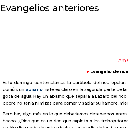
Evangelios anteriores
Am 6
+
Evangelio de nu
Este domingo contemplamos la parábola del rico epulón
común: un
abismo
. Este es claro en la segunda parte de l
gota de agua. Hay un abismo que separa a Lázaro del rico 
pobre no tenía ni migas para comer y saciar su hambre, mie
Pero hay algo más en lo que deberíamos detenernos antes 
hecho. ¿Dice que es un rico que explota a los trabajadore
no. No dice nada de esto e incluso, en medio de los tormen