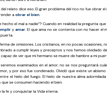
del relato dice eso. El gran problema del rico no fue obrar el
prender a
obrar el bien
.
 hecho el mal a nadie”? Cuando en realidad la pregunta que
umplir
y
amar
. El que ama no se contenta con no hacer el m
 puerta.
erma de omisiones. Los cristianos, en no pocas ocasiones, 
mbrado a cumplir leyes y preceptos y nos hemos olvidado de
 capaz de ver que mi hermano se muere de hambre a mi puer
da seremos examinados en el amor; no se nos preguntará cuá
 amor, y por eso fue condenado. Olvidó que existe un abismo 
entre el hielo del fuego. El hielo de nuestra alma adormila
as que se consumen haciendo el bien.
la fe y conquistar la Vida eterna.