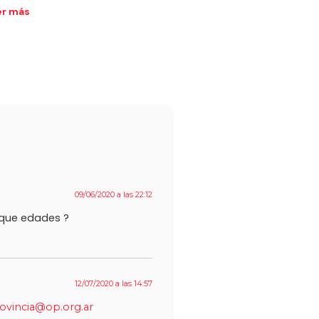
er más
09/06/2020 a las 22:12
a que edades ?
12/07/2020 a las 14:57
ovincia@op.org.ar