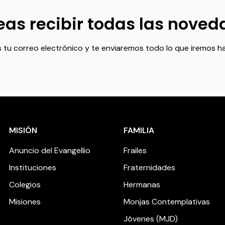
as recibir todas las nove
 tu correo electrónico y te enviaremos todo lo que iremos h
MISIÓN
FAMILIA
Anuncio del Evangellio
Frailes
Instituciones
Fraternidades
Colegios
Hermanas
Misiones
Monjas Contemplativas
Jóvenes (MJD)