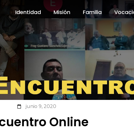
Identidad
Misión
Familia
Vocaci
Identidad
Misión
Familia
Vocaci
junio 9, 2020
cuentro Online