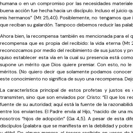
humana o en un compromiso por las necesidades materiales
buena acción fue hecha hacia un discípulo. Incluso el juicio
mis hermanos” (Mt 25,40). Posiblemente, no tengamos que in
que reciban su galardón. Tampoco debemos reducir las palabras
Ahora bien, la recompensa también es mencionada para el que
recompensa que es propia del recibido: la vida eterna (Mt 25
reconozcamos por medio del recibimiento de sus justos y pr
quiso establecer esta vía en la cual su presencia está com
supone un mérito que Dios quiere premiar. Con esto, no l
méritos. (No quiero decir que solamente podamos conocer a
este conocimiento no significa de suyo una recompensa. Dej
La característica principal de estos profetas y justos es
transmiten, sino que son enviados por Cristo: “El que los re
fuente de su autoridad; aquí está la fuente de la razonabi
entre los enviantes. El Padre envía al Hijo, “nacido de una m
nosotros “hijos de adopción” (Ga 4,5). A pesar de esta dif
discípulos (palabra que se manifiesta en la debilidad y pob
y débil. De alguna manera, el tesoro recibido en vasos de