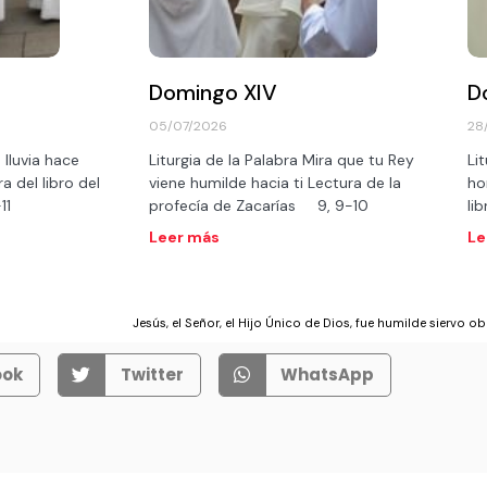
Domingo XIV
D
05/07/2026
28
 lluvia hace
Liturgia de la Palabra Mira que tu Rey
Li
a del libro del
viene humilde hacia ti Lectura de la
ho
0-11
profecía de Zacarías 9, 9-10
li
Leer más
Le
ook
Twitter
WhatsApp