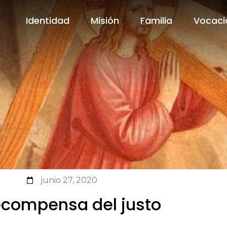
Identidad
Misión
Familia
Vocaci
Identidad
Misión
Familia
Vocaci
junio 27, 2020
ecompensa del justo