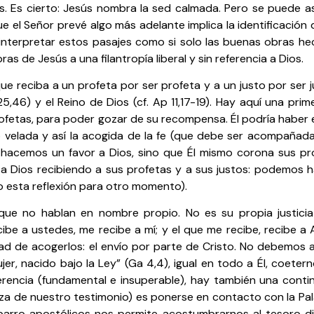
. Es cierto: Jesús nombra la sed calmada. Pero se puede a
 que el Señor prevé algo más adelante implica la identificaci
terpretar estos pasajes como si solo las buenas obras hech
 de Jesús a una filantropía liberal y sin referencia a Dios.
 reciba a un profeta por ser profeta y a un justo por ser j
,46) y el Reino de Dios (cf. Ap 11,17-19). Hay aquí una prim
ofetas, para poder gozar de su recompensa. Él podría haber 
o velada y así la acogida de la fe (que debe ser acompañada
e hacemos un favor a Dios, sino que Él mismo corona sus p
 Dios recibiendo a sus profetas y a sus justos: podemos ha
o esta reflexión para otro momento).
 que no hablan en nombre propio. No es su propia justicia 
cibe a ustedes, me recibe a mí; y el que me recibe, recibe a 
lidad de acogerlos: el envío por parte de Cristo. No debemo
ujer, nacido bajo la Ley” (Ga 4,4), igual en todo a Él, coete
erencia (fundamental e insuperable), hay también una contin
reza de nuestro testimonio) es ponerse en contacto con la Pa
 barro apostólicos nos permite acostumbrarnos al tesoro d