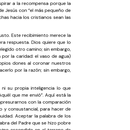
spirar a la recompensa porque la
ón de Jesús con “el más pequeño de
as hacia los cristianos sean las
usto. Este recibimiento merece la
era respuesta. Dios quiere que lo
elegido otro camino; sin embargo,
 por la caridad: el vaso de agua)
ropios dones al coronar nuestros
cerlo por la razón; sin embargo,
ni su propia inteligencia lo que
Aquél que me envió”. Aquí está la
s apresurarnos con la comparación
rno y consustancial, para hacer de
uidad. Aceptar la palabra de los
labra del Padre que se hizo pobre
ivino escondido en el terreno de