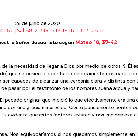
28 de junio de 2020
|
|
14-16a
Sal 88, 2-3.16-17.18-19
Rm 6, 3-4.8-11
uestro Señor Jesucristo según
Mateo 10, 37-42
e la necesidad de llegar a Dios por medio de otros. Si Él es 
rado) que se pusiera en contacto directamente con cada uno 
er capaces de alcanzar una cercanía clara y distinta con Él. 
 de pasar por el testimonio de los hombres suena ardua y has
l pecado original, que impidió lo que efectivamente era una
ivina por una gracia inmerecida. Cierto pensamiento contempo
Es evidente que estos factores existen y nos impiden esa cl
ensa. Nos equivocaríamos si nos quedamos simplemente en l