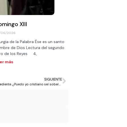
omingo XIII
/06/2026
turgia de la Palabra Ése es un santo
mbre de Dios Lectura del segundo
bro de los Reyes 4,
er más
SIGUIENTE
Jesús, el Señor, el Hijo Único de Dios, fue humilde siervo obediente. ¿Puedo yo cristiano ser soberbio?