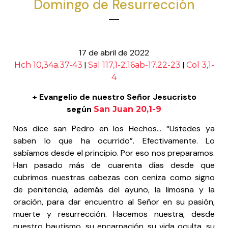
Domingo de Resurrección
17 de abril de 2022
|
|
Hch 10,34a.37-43
Sal 117,1-2.16ab-17.22-23
Col 3,1-
4
+ Evangelio de nuestro Señor Jesucristo
según
San Juan 20,1-9
Nos dice san Pedro en los Hechos… “Ustedes ya
saben lo que ha ocurrido”. Efectivamente. Lo
sabíamos desde el principio. Por eso nos preparamos.
Han pasado más de cuarenta días desde que
cubrimos nuestras cabezas con ceniza como signo
de penitencia, además del ayuno, la limosna y la
oración, para dar encuentro al Señor en su pasión,
muerte y resurrección. Hacemos nuestra, desde
nuestro bautismo, su encarnación, su vida oculta, su