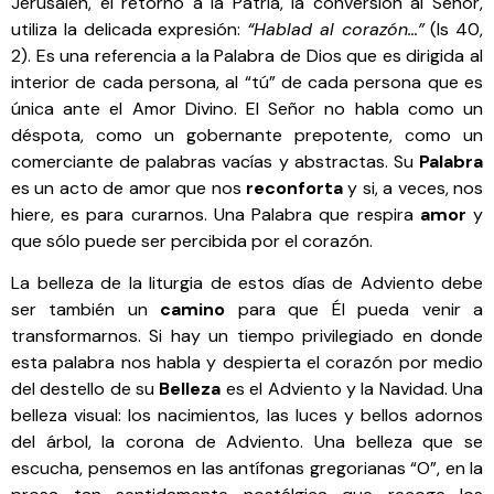
Jerusalén, el retorno a la Patria, la conversión al Señor,
utiliza la delicada expresión:
“Hablad al corazón…”
(Is 40,
2). Es una referencia a la Palabra de Dios que es dirigida al
interior de cada persona, al “tú” de cada persona que es
única ante el Amor Divino. El Señor no habla como un
déspota, como un gobernante prepotente, como un
comerciante de palabras vacías y abstractas. Su
Palabra
es un acto de amor que nos
reconforta
y si, a veces, nos
hiere, es para curarnos. Una Palabra que respira
amor
y
que sólo puede ser percibida por el corazón.
La belleza de la liturgia de estos días de Adviento debe
ser también un
camino
para que Él pueda venir a
transformarnos. Si hay un tiempo privilegiado en donde
esta palabra nos habla y despierta el corazón por medio
del destello de su
Belleza
es el Adviento y la Navidad. Una
belleza visual: los nacimientos, las luces y bellos adornos
del árbol, la corona de Adviento. Una belleza que se
escucha, pensemos en las antífonas gregorianas “O”, en la