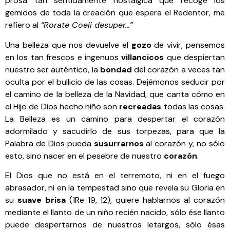
prosa tan sentidamente nostálgica que recoge los
gemidos de toda la creación que espera el Redentor, me
refiero al
“Rorate Coeli desuper…”
Una belleza que nos devuelve el
gozo
de vivir, pensemos
en los tan frescos e ingenuos
villancicos
que despiertan
nuestro ser auténtico, la
bondad
del corazón a veces tan
oculta por el bullicio de las cosas. Dejémonos seducir por
el camino de la belleza de la Navidad, que canta cómo en
el Hijo de Dios hecho niño son
recreadas
todas las cosas.
La Belleza es un camino para despertar el corazón
adormilado y sacudirlo de sus torpezas, para que la
Palabra de Dios pueda
susurrarnos
al corazón y, no sólo
esto, sino nacer en el pesebre de nuestro
corazón
.
El Dios que no está en el terremoto, ni en el fuego
abrasador, ni en la tempestad sino que revela su Gloria en
su
suave brisa
(1Re 19, 12), quiere hablarnos al corazón
mediante el llanto de un niño recién nacido, sólo ése llanto
puede despertarnos de nuestros letargos, sólo ésas