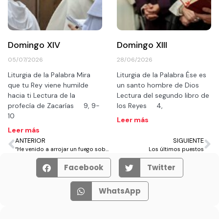
Domingo XIV
Domingo XIII
05/07/2026
28/06/2026
Liturgia de la Palabra Mira
Liturgia de la Palabra Ése es
que tu Rey viene humilde
un santo hombre de Dios
hacia ti Lectura de la
Lectura del segundo libro de
profecía de Zacarías 9, 9-
los Reyes 4,
10
Leer más
Leer más
ANTERIOR
SIGUIENTE
“He venido a arrojar un fuego sobre la tierra y ¡Cuánto desearía que ya hubiera prendido!”
Los últimos puestos
Facebook
Twitter
WhatsApp