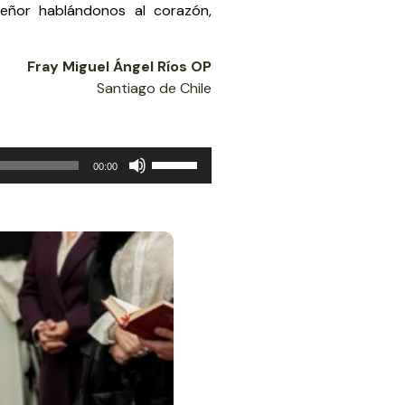
Señor hablándonos al corazón,
Fray Miguel Ángel Ríos OP
Santiago de Chile
Utiliza
00:00
las
teclas
de
flecha
arriba/abajo
para
aumentar
o
disminuir
el
volumen.