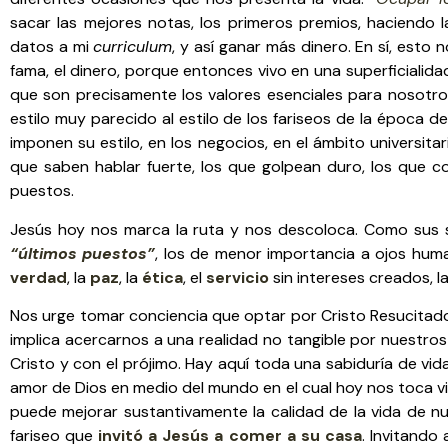
sacar las mejores notas, los primeros premios, haciendo
datos a mi
curriculum
, y así ganar más dinero. En sí, esto 
fama, el dinero, porque entonces vivo en una superficialida
que son precisamente los valores esenciales para nosotro
estilo muy parecido al estilo de los fariseos de la época
imponen su estilo, en los negocios, en el ámbito universita
que saben hablar fuerte, los que golpean duro, los que c
puestos.
Jesús hoy nos marca la ruta y nos descoloca. Como sus 
“últimos puestos”
, los de menor importancia a ojos hum
verdad
, la
paz
, la
ética
, el
servicio
sin intereses creados, l
Nos urge tomar conciencia que optar por Cristo Resucitado, 
implica acercarnos a una realidad no tangible por nuestro
Cristo y con el prójimo. Hay aquí toda una sabiduría de vi
amor de Dios en medio del mundo en el cual hoy nos toca viv
puede mejorar sustantivamente la calidad de la vida de nu
fariseo que
invitó a Jesús a comer a su casa
. Invitando 