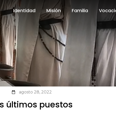
Identidad
Misión
Familia
Vocaci
Identidad
Misión
Familia
Vocaci
agosto 28, 2022
s últimos puestos