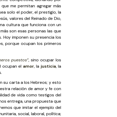
os que me permitan agregar más
a solo el poder, el prestigio, la
Jesús, valores del Reinado de Dio,
una cultura que funciona con un
z más son esas personas las que
os. Hoy imponen su presencia los
ces, porque ocupan los primeros
meros puestos”
, sino ocupar los
al ocupan el
amor
, la
justicia
, la
.
n su carta a los Hebreos; y esto
estra relación de amor y fe con
alidad de vida como testigos del
s nos entrega, una propuesta que
nemos que imitar el ejemplo del
taria, social, laboral, política;