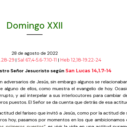
Domingo XXII
28 de agosto de 2022
|
|
0.28-29
Sal 67,4-5.6-7.10-11
Heb 12,18-19.22-24
stro Señor Jesucristo según
San Lucas 14,1.7-14
 adversarios de Jesús, sin embargo algunos se relacionaban b
e alguno de ellos, como muestra el evangelio de hoy. Ocasi
rupto, y así interpelar a sus interlocutores para cambiar de 
eros puestos. El Señor se da cuenta que detrás de esa actitu
titud del fariseo que invitó a Jesús, como por la actitud de s
tros hoy, pasamos por momentos en los que ambicionamos 
os primeros puestos”
, es vivir la vida en una actitud pura