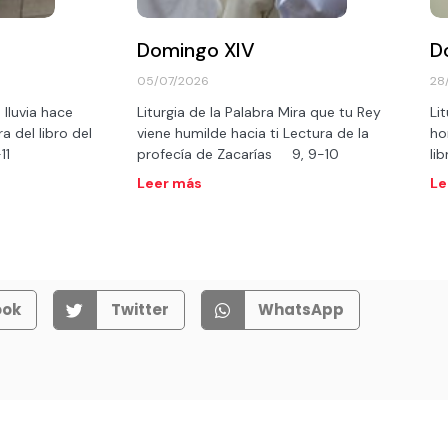
Domingo XIV
D
05/07/2026
28
 lluvia hace
Liturgia de la Palabra Mira que tu Rey
Li
a del libro del
viene humilde hacia ti Lectura de la
ho
0-11
profecía de Zacarías 9, 9-10
li
Leer más
Le
ook
Twitter
WhatsApp