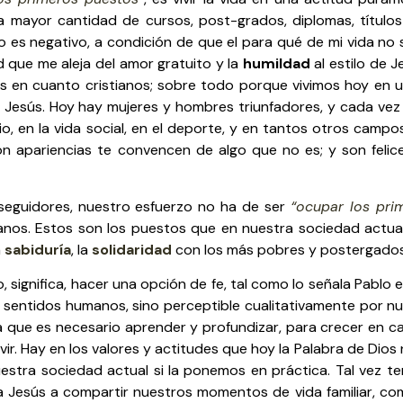
 la mayor cantidad de cursos, post-grados, diplomas, títul
no es negativo, a condición de que el para qué de mi vida no se
d que me aleja del amor gratuito y la
humildad
al estilo de 
s en cuanto cristianos; sobre todo porque vivimos hoy en 
 de Jesús. Hoy hay mujeres y hombres triunfadores, y cada ve
rio, en la vida social, en el deporte, y en tantos otros camp
on apariencias te convencen de algo que no es; y son feli
seguidores, nuestro esfuerzo no ha de ser
“ocupar los pri
anos. Estos son los puestos que en nuestra sociedad actu
a
sabiduría
, la
solidaridad
con los más pobres y postergados
significa, hacer una opción de fe, tal como lo señala Pablo e
s sentidos humanos, sino perceptible cualitativamente por nu
da que es necesario aprender y profundizar, para crecer en c
ir. Hay en los valores y actitudes que hoy la Palabra de Dio
estra sociedad actual si la ponemos en práctica. Tal vez te
a Jesús a compartir nuestros momentos de vida familiar, comuni