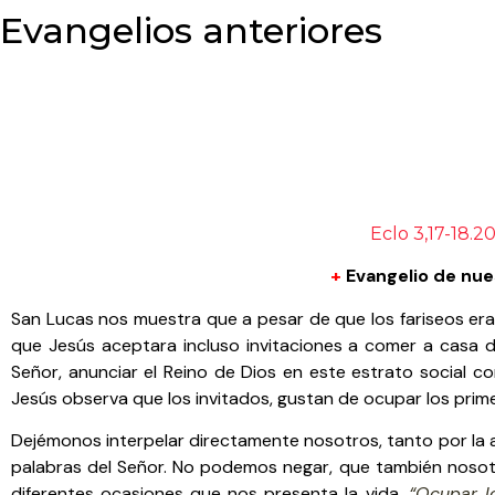
Evangelios anteriores
Eclo 3,17-18.2
+
Evangelio de nue
San Lucas nos muestra que a pesar de que los fariseos eran
que Jesús aceptara incluso invitaciones a comer a casa d
Señor, anunciar el Reino de Dios en este estrato social cor
Jesús observa que los invitados, gustan de ocupar los prim
Dejémonos interpelar directamente nosotros, tanto por la ac
palabras del Señor. No podemos negar, que también noso
diferentes ocasiones que nos presenta la vida.
“Ocupar l